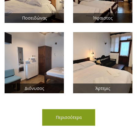
Ποσειδώνας
Ήφαιστος
Διόνυσος
Άρτεμις
Περισσότερα