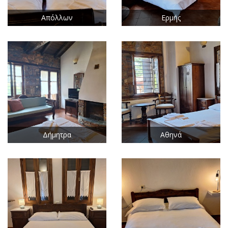
Απόλλων
Ερμής
Δήμητρα
Αθηνά