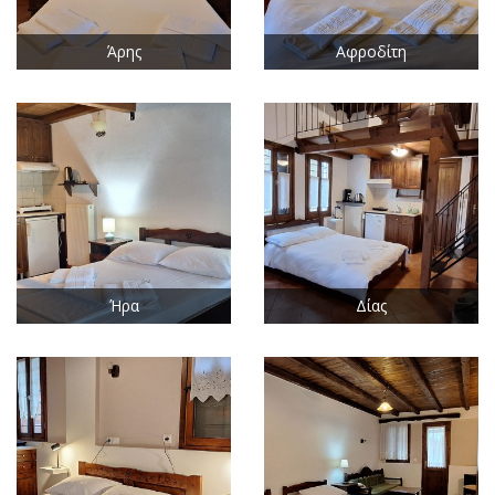
Άρης
Αφροδίτη
Ήρα
Δίας